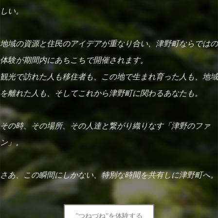
しい。
地域の資源と住民のアイデアが重なり合い、津野町ならではの
体験が期間内にあちこちで開催されます。
観光で訪れた人も移住者も、この地で生まれ育った人も、地域
を離れた人も、そしてこれから津野町に関わるあなたも。
その時、その場所、その人達と繋がり織りなす「津野のファ
ン」。
さあ、この瞬間にしかない、特別な時間を共有しに津野町へ。
”つねづね”を体験する