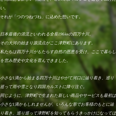
い。
それが「つのつねづね」に込めた想いです。
日本最後の清流といわれる全長196㎞の四万十川。
その大河の始まり源流点がここ津野町にあります。
私たちは四万十川がもたらす自然の恩恵を受け、ここで暮らし
を営み歴史や文化を育んできました。
小さな1滴から始まる四万十川はやがて河口に辿り着き、巡り
巡って雨や雪となり四国カルストに降り注ぐ。
同じように、津野町で生まれた新しい商品やサービスも最初は
小さな1滴かもしれませんが、いろんな形でお客様のもとに辿
り着き、巡り巡って津野町を知ってもらうきっかけになってほ